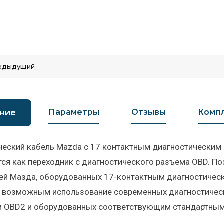
едыдущий
Параметры
Отзывы
Компл
ние
еский кабель Mazda с 17 контактным диагностическим р
ся как переходник c диагностичеcкого разъема OBD. По
ей Мазда, оборудованных 17-контактным диагностическ
я возможным использование современных диагностическ
м OBD2 и оборудованных соответствующим стандартным