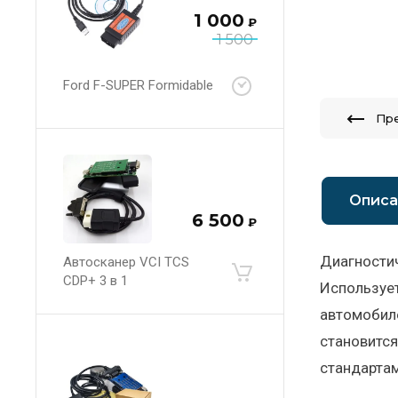
1 000
₽
1 500
Ford F-SUPER Formidable
Пр
Описа
6 500
₽
Диагностич
Автосканер VCI TCS
CDP+ 3 в 1
Использует
автомобил
становитс
стандарта