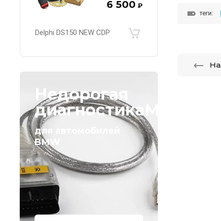
6 500
₽
теги:
Delphi DS150 NEW CDP
На
Недорогая
диагностикаМагазин
для автомобилей
BMW