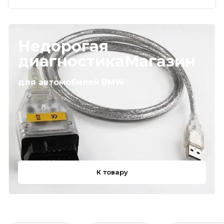
Недорогая
диагностикаМагазин
для автомобилей BMW
К товару